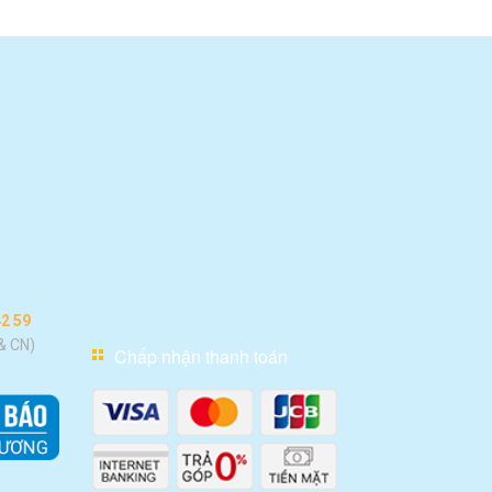
42 59
 & CN)
Chấp nhận thanh toán