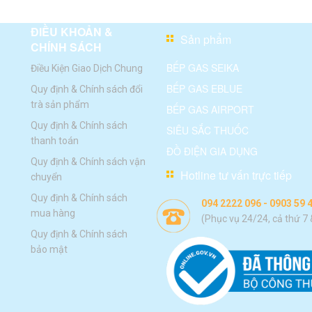
ĐIỀU KHOẢN &
Sản phẩm
CHÍNH SÁCH
BẾP GAS SEIKA
Điều Kiện Giao Dịch Chung
BẾP GAS EBLUE
Quy định & Chính sách đổi
trà sản phẩm
BẾP GAS AIRPORT
Quy định & Chính sách
SIÊU SẮC THUỐC
thanh toán
ĐỒ ĐIỆN GIA DỤNG
Quy định & Chính sách vận
Hotline tư vấn trực tiếp
chuyển
Quy định & Chính sách
094 2222 096 - 0903 59 
mua hàng
(Phục vụ 24/24, cả thứ 7
Quy định & Chính sách
bảo mật