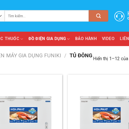
Tìm
kiếm:
ẮC THUỐC
ĐỒ ĐIỆN GIA DỤNG
BẢO HÀNH
VIDEO
LIÊN
ỆN MÁY GIA DỤNG FUNIKI
/
TỦ ĐÔNG
Hiển thị 1–12 của