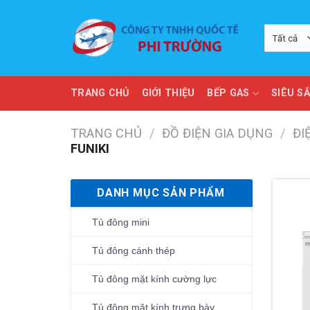
Skip
to
content
TRANG CHỦ
GIỚI THIỆU
BẾP GAS
SIÊU S
TRANG CHỦ
/
ĐỒ ĐIỆN GIA DỤNG
/
ĐI
FUNIKI
DANH MỤC SẢN PHẨM
Tủ đông mini
Tủ đông cánh thép
Tủ đông mặt kính cường lực
Tủ đông mặt kính trưng bày