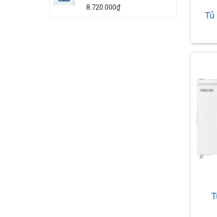
8.720.000
₫
Tủ
T