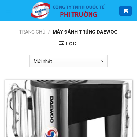
Skip
to
content
TRANG CHỦ
/
MÁY ĐÁNH TRỨNG DAEWOO
LỌC