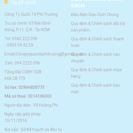
Trụ sở chính
SÁCH
Công Ty Quốc Tế Phi Trường
Điều Kiện Giao Dịch Chung
Trụ sở chính: 63 Bến Bình
Quy định & Chính sách đổi trà
Đông, P.11, Q.8 - Tp.HCM
sản phẩm
Tel:
0942 222 096
Quy định & Chính sách thanh
-
0903.59.42.59
toán
Email:
Congtyquoctephitruong@gmail.com
Quy định & Chính sách vận
chuyển
Zalo: 094.2222.096
Quy định & Chính sách mua
Tổng Đài CSKH: 028
hàng
668.28.773
Quy định & Chính sách bảo
Số fax: 02866828773
mật
Mã số thuế: 0314106303
Người đại diện : Võ Hoàng Phi
Ngày cấp giấy phép:
10/11/2016
Nơi cấp : Sở Kế hoạch và đầu tư