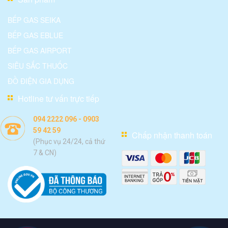
BẾP GAS SEIKA
BẾP GAS EBLUE
BẾP GAS AIRPORT
SIÊU SẮC THUỐC
ĐỒ ĐIỆN GIA DỤNG
Hotline tư vấn trực tiếp
094 2222 096 - 0903
59 42 59
Chấp nhận thanh toán
(Phục vụ 24/24, cả thứ
7 & CN)