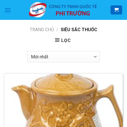
Skip
to
content
TRANG CHỦ
/
SIÊU SẮC THUỐC
LỌC