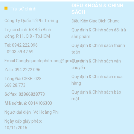
ĐIỀU KHOẢN & CHÍNH
Trụ sở chính
SÁCH
Công Ty Quốc Tế Phi Trường
Điều Kiện Giao Dịch Chung
Trụ sở chính: 63 Bến Bình
Quy định & Chính sách đổi trà
Đông, P.11, Q.8 - Tp.HCM
sản phẩm
Tel:
0942 222 096
Quy định & Chính sách thanh
-
0903.59.42.59
toán
Email:
Congtyquoctephitruong@gmail.com
Quy định & Chính sách vận
chuyển
Zalo: 094.2222.096
Quy định & Chính sách mua
Tổng Đài CSKH: 028
hàng
668.28.773
Quy định & Chính sách bảo
Số fax: 02866828773
mật
Mã số thuế: 0314106303
Người đại diện : Võ Hoàng Phi
Ngày cấp giấy phép:
10/11/2016