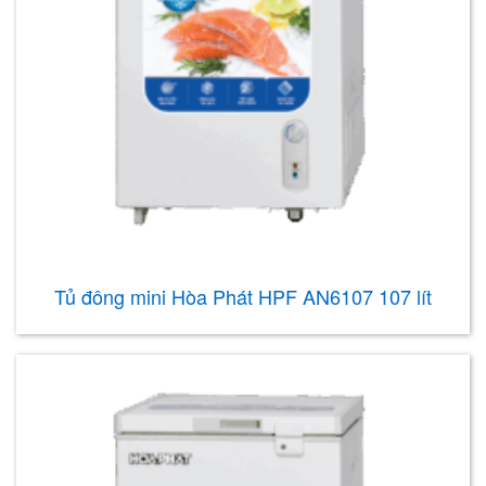
Tủ đông mini Hòa Phát HPF AN6107 107 lít