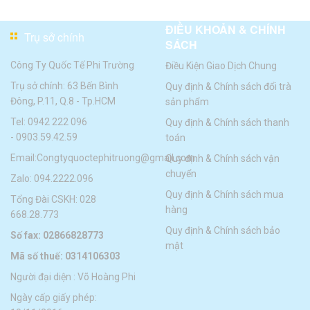
ĐIỀU KHOẢN & CHÍNH
Trụ sở chính
SÁCH
Công Ty Quốc Tế Phi Trường
Điều Kiện Giao Dịch Chung
Trụ sở chính: 63 Bến Bình
Quy định & Chính sách đổi trà
Đông, P.11, Q.8 - Tp.HCM
sản phẩm
Tel:
0942 222 096
Quy định & Chính sách thanh
-
0903.59.42.59
toán
Email:
Congtyquoctephitruong@gmail.com
Quy định & Chính sách vận
chuyển
Zalo: 094.2222.096
Quy định & Chính sách mua
Tổng Đài CSKH: 028
hàng
668.28.773
Quy định & Chính sách bảo
Số fax: 02866828773
mật
Mã số thuế: 0314106303
Người đại diện : Võ Hoàng Phi
Ngày cấp giấy phép: