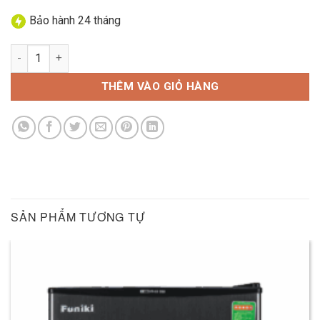
Bảo hành 24 tháng
Điều hoà Funiki 24000BTU 1 chiều HSC 24TMU.M6 số lượng
THÊM VÀO GIỎ HÀNG
SẢN PHẨM TƯƠNG TỰ