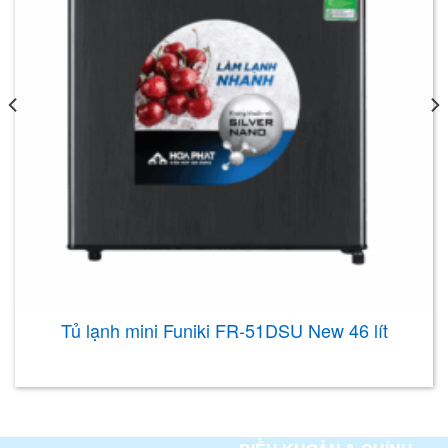
Tủ lạnh mini Funiki FR-51DSU New 46 lít