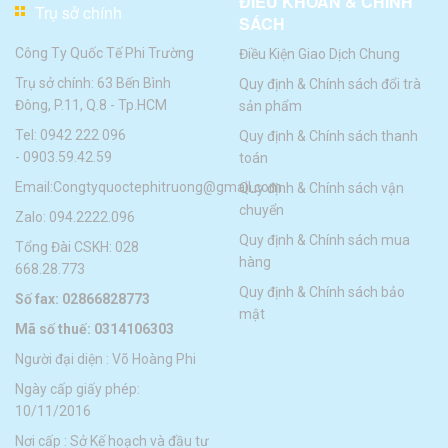
ĐIỀU KHOẢN & CHÍNH
Trụ sở chính
SÁCH
Công Ty Quốc Tế Phi Trường
Điều Kiện Giao Dịch Chung
Trụ sở chính: 63 Bến Bình
Quy định & Chính sách đổi trà
Đông, P.11, Q.8 - Tp.HCM
sản phẩm
Tel:
0942 222 096
Quy định & Chính sách thanh
-
0903.59.42.59
toán
Email:
Congtyquoctephitruong@gmail.com
Quy định & Chính sách vận
chuyển
Zalo: 094.2222.096
Quy định & Chính sách mua
Tổng Đài CSKH: 028
hàng
668.28.773
Quy định & Chính sách bảo
Số fax: 02866828773
mật
Mã số thuế: 0314106303
Người đại diện : Võ Hoàng Phi
Ngày cấp giấy phép:
10/11/2016
Nơi cấp : Sở Kế hoạch và đầu tư