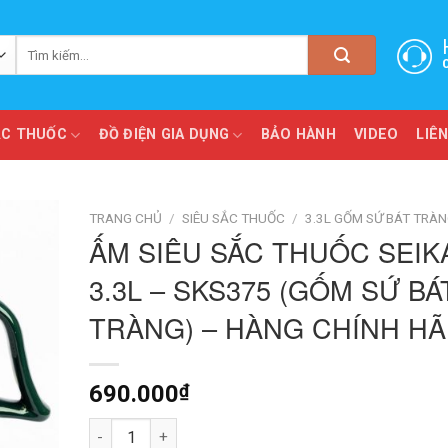
Tìm
kiếm:
ẮC THUỐC
ĐỒ ĐIỆN GIA DỤNG
BẢO HÀNH
VIDEO
LIÊN
TRANG CHỦ
/
SIÊU SẮC THUỐC
/
3.3L GỐM SỨ BÁT TRÀ
ẤM SIÊU SẮC THUỐC SEIK
3.3L – SKS375 (GỐM SỨ BÁ
TRÀNG) – HÀNG CHÍNH H
690.000
₫
Ấm Siêu Sắc Thuốc Seika 3.3L - SKS375 (Gốm Sứ Bát