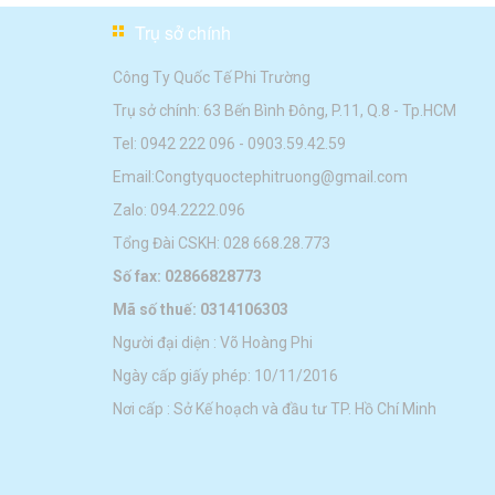
Trụ sở chính
Công Ty Quốc Tế Phi Trường
Trụ sở chính: 63 Bến Bình Đông, P.11, Q.8 - Tp.HCM
Tel:
0942 222 096
-
0903.59.42.59
Email:
Congtyquoctephitruong@gmail.com
Zalo: 094.2222.096
Tổng Đài CSKH: 028 668.28.773
Số fax: 02866828773
Mã số thuế: 0314106303
Người đại diện : Võ Hoàng Phi
Ngày cấp giấy phép: 10/11/2016
Nơi cấp : Sở Kế hoạch và đầu tư TP. Hồ Chí Minh