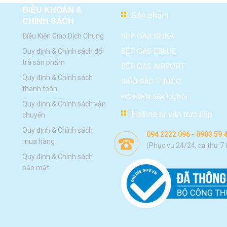
ĐIỀU KHOẢN &
Sản phẩm
CHÍNH SÁCH
BẾP GAS SEIKA
Điều Kiện Giao Dịch Chung
BẾP GAS EBLUE
Quy định & Chính sách đổi
trà sản phẩm
BẾP GAS AIRPORT
Quy định & Chính sách
SIÊU SẮC THUỐC
thanh toán
ĐỒ ĐIỆN GIA DỤNG
Quy định & Chính sách vận
Hotline tư vấn trực tiếp
chuyển
Quy định & Chính sách
094 2222 096 - 0903 59 
mua hàng
(Phục vụ 24/24, cả thứ 7
Quy định & Chính sách
bảo mật