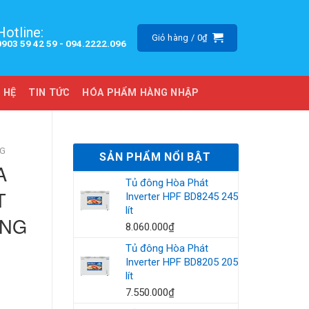
Hotline:
Giỏ hàng /
0
₫
0903 59 42 59 -
094.2222.096
 HỆ
TIN TỨC
HÓA PHẨM HÀNG NHẬP
NG
SẢN PHẨM NỔI BẬT
A
Tủ đông Hòa Phát
T
Inverter HPF BD8245 245
lít
ÃNG
8.060.000
₫
Tủ đông Hòa Phát
Inverter HPF BD8205 205
lít
7.550.000
₫
 Tràng) - Hàng chính hãng số lượng