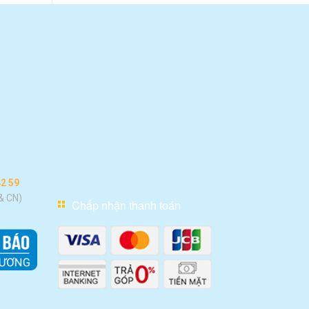
42 59
 & CN)
Chấp nhận thanh toán