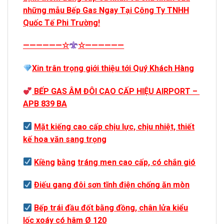
những mẫu Bếp Gas Ngay Tại Công Ty TNHH
Quốc Tế Phi Trường!
——————
☆
☆
——————
Xin trân trọng giới thiệu tới Quý Khách Hàng
BẾP GAS ÂM ĐÔI CAO CẤP HIỆU AIRPORT –
APB 839 BA
Mặt kiếng cao cấp chịu lực, chịu nhiệt, thiết
kế hoa văn sang trọng
Kiềng
bằng
tráng men cao cấp, có chắn gió
Điếu
gang đôi sơn tĩnh điện chống ăn mòn
Bếp trái đầu đốt bằng đồng, chân lửa kiểu
lốc xoáy có hâm Ø 120