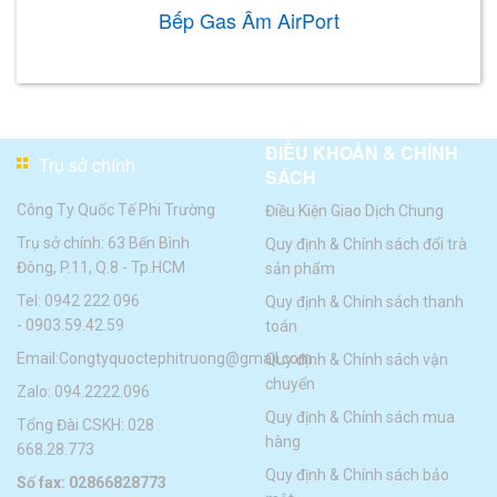
Bếp Gas Âm AirPort
ĐIỀU KHOẢN & CHÍNH
Trụ sở chính
SÁCH
Công Ty Quốc Tế Phi Trường
Điều Kiện Giao Dịch Chung
Trụ sở chính: 63 Bến Bình
Quy định & Chính sách đổi trà
Đông, P.11, Q.8 - Tp.HCM
sản phẩm
Tel:
0942 222 096
Quy định & Chính sách thanh
-
0903.59.42.59
toán
Email:
Congtyquoctephitruong@gmail.com
Quy định & Chính sách vận
chuyển
Zalo: 094.2222.096
Quy định & Chính sách mua
Tổng Đài CSKH: 028
hàng
668.28.773
Quy định & Chính sách bảo
Số fax: 02866828773