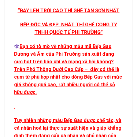
“BAY LÊN TRỜI CAO THÌ GHÉ TÂN SƠN NHẤT
BẾP ĐỘC VÀ ĐẸP NHẤT THÌ GHÉ CÔNG TY
TNHH QUỐC TẾ PHI TRƯỜNG”
Bạn có tò mò về những mẫu mã Bếp Gas
Dương và Âm của Phi Trường sản xuất đang
cực hot trên báo chí và mạng xã hội không?
Trên Phổ Thông Dưới Cao Cấp – đây có thể là
cụm từ phù hợp nhất cho dòng Bếp Gas với mức
giá không quá cao, rất nhiều người có thể sở
hữu được.
Tuy nhiên những mẫu Bếp Gas được chế tác, và
cá nhân hoá lại thực sự xuất hiện và giúp khẳng
định thêm đăng cấp cá nhân và chủ nhân của