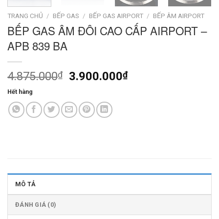
TRANG CHỦ
/
BẾP GAS
/
BẾP GAS AIRPORT
/
BẾP ÂM AIRPORT
BẾP GAS ÂM ĐÔI CAO CẤP AIRPORT –
APB 839 BA
Giá
Giá
4.875.000
₫
3.900.000
₫
gốc
hiện
Hết hàng
là:
tại
4.875.000₫.
là:
3.900.000₫.
MÔ TẢ
ĐÁNH GIÁ (0)