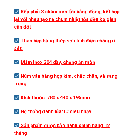
Bếp phải 8 chùm sen lửa bằng đồng, kết hợp
lại với nhau tạo ra chum nhiệt tỏa đều ko gian
cần đốt
Thân bếp
bằng thép sơn tĩnh điện
chống rỉ
sét.
Mâm Inox 304 dày, chống ăn mòn
Núm vặn bằng hợp kim, chắc chắn, và sang
trọng
Kích thước: 7
80
x 4
4
0 x 1
95
mm
Hệ thống đánh lửa:
IC siêu nhạy
Sản phẩm được bảo hành chính hãng 12
tháng