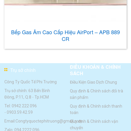
Bếp Gas Âm Cao Cấp Hiệu AirPort – APB 889
CR
ĐIỀU KHOẢN & CHÍNH
Trụ sở chính
SÁCH
Công Ty Quốc Tế Phi Trường
Điều Kiện Giao Dịch Chung
Trụ sở chính: 63 Bến Bình
Quy định & Chính sách đổi trà
Đông, P.11, Q.8 - Tp.HCM
sản phẩm
Tel:
0942 222 096
Quy định & Chính sách thanh
-
0903.59.42.59
toán
Email:
Congtyquoctephitruong@gmail.com
Quy định & Chính sách vận
chuyển
Zalo: 094.2222.096