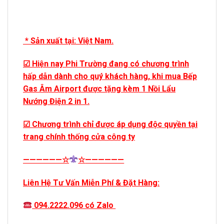
* Sản xuất tại: Việt Nam.
☑ Hiện nay Phi Trường đang có chương trình
hấp dẫn dành cho quý khách hàng, khi mua Bếp
Gas Âm Airport được tặng kèm 1 Nồi Lẩu
Nướng Điện 2 in 1.
☑ Chương trình chỉ được áp dụng độc quyền tại
trang chính thống cửa công ty
——————
☆
☆
——————
Liên Hệ Tư Vấn Miễn Phí & Đặt Hàng:
094.2222.096 có Zalo