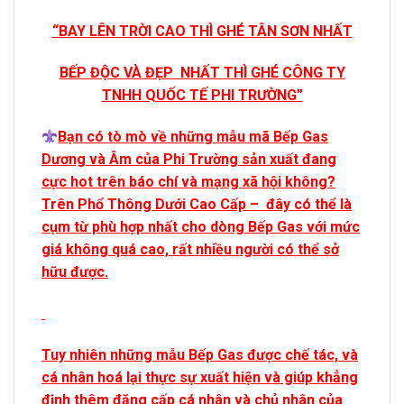
“BAY LÊN TRỜI CAO THÌ GHÉ TÂN SƠN NHẤT
BẾP ĐỘC VÀ ĐẸP NHẤT THÌ GHÉ CÔNG TY
TNHH QUỐC TẾ PHI TRƯỜNG”
Bạn có tò mò về những mẫu mã Bếp Gas
Dương và Âm của Phi Trường sản xuất đang
cực hot trên báo chí và mạng xã hội không?
Trên Phổ Thông Dưới Cao Cấp – đây có thể là
cụm từ phù hợp nhất cho dòng Bếp Gas với mức
giá không quá cao, rất nhiều người có thể sở
hữu được.
Tuy nhiên những mẫu Bếp Gas được chế tác, và
cá nhân hoá lại thực sự xuất hiện và giúp khẳng
định thêm đăng cấp cá nhân và chủ nhân của