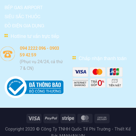
BẾP GAS AIRPORT
SIÊU SẮC THUỐC
ĐỒ ĐIỆN GIA DỤNG
Hotline tư vấn trực tiếp
094 2222 096 - 0903
59 42 59
Chấp nhận thanh toán
(Phục vụ 24/24, cả thứ
7 & CN)
Copyright 2020 © Công Ty TNHH Quốc Tế Phi Trường - Thiết Kế