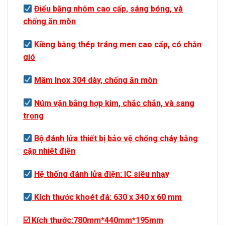
Điếu bằng nhôm cao cấp, sáng bóng, và
chống ăn mòn
Kiềng bằng thép tráng men cao cấp, có chắn
gió
Mâm Inox 304 dày, chống ăn mòn
Núm vặn bằng hợp kim, chắc chắn, và sang
trọng
Bộ đánh lửa thiết bị bảo vệ chống cháy bằng
cặp nhiệt điện
Hệ thống đánh lửa điện:
IC siêu nhạy
Kích thước khoét đá: 630 x 340 x 60 mm
☑
️
Kích thước:780
mm*440mm*195mm