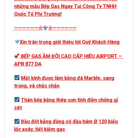
những mẫu Bếp Gas Ngay Tại Công Ty TNHH
Quốc Tế Phi Trường!
——————
☆
☆
——————
Xin trân trọng giới thiệu tới Quý Khách Hàng
BẾP GAS ÂM ĐÔI CAO CẤP HIỆU AIRPORT –
APB 877 DA
Mặt kính được làm bằng đá Marble, sang
trọng, và chắc chắn
Thân bếp bằng thép sơn tĩnh điện chống gỉ
sét
Đầu đốt bằng đồng có đầu hâm Ø 120 kiểu
lốc xoáy, tiết kiệm gas