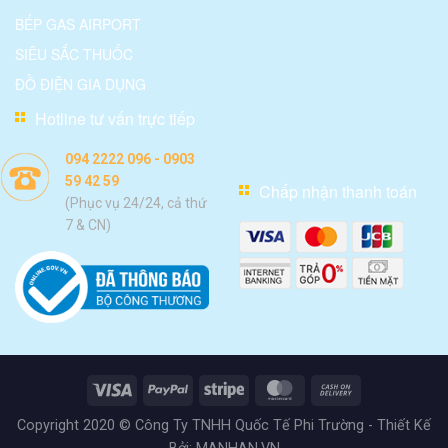
BẾP GAS AIRPORT
SIÊU SẮC THUỐC
ĐỒ ĐIỆN GIA DỤNG
Hotline tư vấn trực tiếp
094 2222 096 - 0903
59 42 59
Chấp nhận thanh toán
(Phục vụ 24/24, cả thứ
7 & CN)
Copyright 2020 © Công Ty TNHH Quốc Tế Phi Trường - Thiết Kế