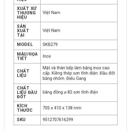
XUẤT XỨ
Việt Nam
THƯƠNG
HIỆU
SẢN
Việt Nam
XUẤT
TẠI
MODEL
SKB279
MÀU/HỌA
Inox
TIẾT
Mặt và thân bếp làm bằng inox cao
CHẤT
cấp. Kiềng thép sơn tĩnh điện. Đầu đốt
LIỆU
bằng nhôm. Điếu Gang
CHẤT
bằng đồng ⌀ 82 sơn tĩnh điện
LIỆU ĐẦU
ĐỐT
KÍCH
705 x 410 x 138 mm
THƯỚC
SKU
9512707616299