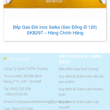
Bếp Gas Đôi Inox Seika (Sen Đồng Ø 120)
SKB297 – Hàng Chính Hãng
ĐIỀU KHOẢN & CHÍNH
Trụ sở chính
SÁCH
Công Ty Quốc Tế Phi Trường
Điều Kiện Giao Dịch Chung
Trụ sở chính: 63 Bến Bình
Quy định & Chính sách đổi trà
Đông, P.11, Q.8 - Tp.HCM
sản phẩm
Tel:
0942 222 096
Quy định & Chính sách thanh
-
0903.59.42.59
toán
Email:
Congtyquoctephitruong@gmail.com
Quy định & Chính sách vận
chuyển
Zalo: 094.2222.096