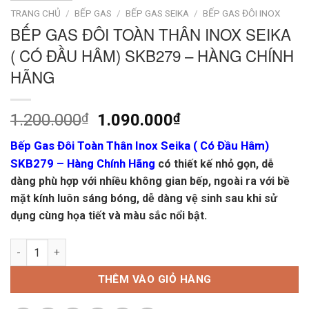
TRANG CHỦ
/
BẾP GAS
/
BẾP GAS SEIKA
/
BẾP GAS ĐÔI INOX
BẾP GAS ĐÔI TOÀN THÂN INOX SEIKA
( CÓ ĐẦU HÂM) SKB279 – HÀNG CHÍNH
HÃNG
Giá
Giá
1.200.000
₫
1.090.000
₫
gốc
hiện
Bếp Gas Đôi Toàn Thân Inox Seika ( Có Đầu Hâm)
là:
tại
SKB279 – Hàng Chính Hãng
có thiết kế nhỏ gọn, dễ
1.200.000₫.
là:
dàng phù hợp với nhiều không gian bếp, ngoài ra với bề
1.090.000₫.
mặt kính luôn sáng bóng, dễ dàng vệ sinh sau khi sử
dụng cùng họa tiết và màu sắc nổi bật.
Bếp Gas Đôi Toàn Thân Inox Seika ( Có Đầu Hâm) SKB279 - Hà
THÊM VÀO GIỎ HÀNG