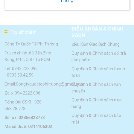
ĐIỀU KHOẢN & CHÍNH
Trụ sở chính
SÁCH
Công Ty Quốc Tế Phi Trường
Điều Kiện Giao Dịch Chung
Trụ sở chính: 63 Bến Bình
Quy định & Chính sách đổi trà
Đông, P.11, Q.8 - Tp.HCM
sản phẩm
Tel:
0942 222 096
Quy định & Chính sách thanh
-
0903.59.42.59
toán
Email:
Congtyquoctephitruong@gmail.com
Quy định & Chính sách vận
chuyển
Zalo: 094.2222.096
Quy định & Chính sách mua
Tổng Đài CSKH: 028
hàng
668.28.773
Quy định & Chính sách bảo
Số fax: 02866828773
mật
Mã số thuế: 0314106303