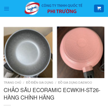
Skip
to
content
TRANG CHỦ
/
ĐỒ ĐIỆN GIA DỤNG
/
ĐỒ GIA DỤNG DAEWOO
CHẢO SÂU ECORAMIC ECWKIH-ST26-
HÀNG CHÍNH HÃNG