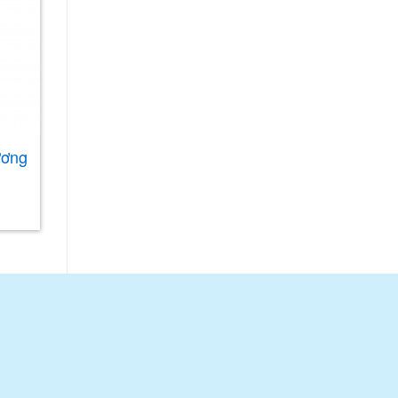
ương
Khăn Vải Không dệt làm sạch
nhà bếp Tiop’s