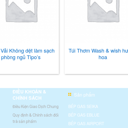
Vải Không dệt làm sạch
Túi Thơm Wash & wish h
phòng ngủ Tipo’s
hoa
ĐIỀU KHOẢN &
Sản phẩm
CHÍNH SÁCH
BẾP GAS SEIKA
Điều Kiện Giao Dịch Chung
BẾP GAS EBLUE
Quy định & Chính sách đổi
trà sản phẩm
BẾP GAS AIRPORT