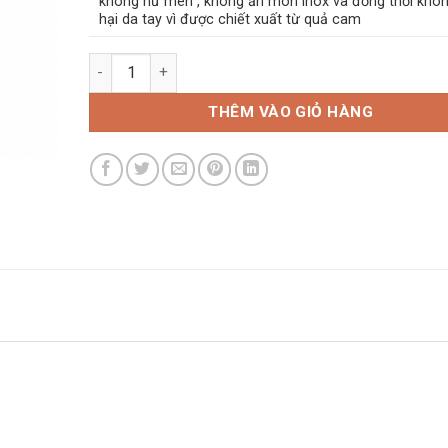
không hư men , không ăn mòn inox và đồng thời khô
hại da tay vì được chiết xuất từ quả cam
Dung dịch tẩy dầu mỡ hương cam Tipo's số lượng
THÊM VÀO GIỎ HÀNG