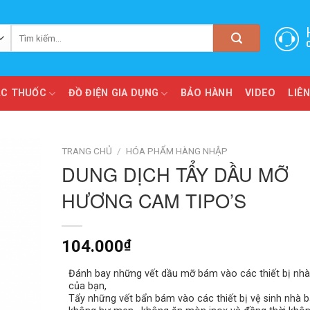
Tìm
kiếm:
ẮC THUỐC
ĐỒ ĐIỆN GIA DỤNG
BẢO HÀNH
VIDEO
LIÊN
TRANG CHỦ
/
HÓA PHẨM HÀNG NHẬP
DUNG DỊCH TẨY DẦU MỠ
HƯƠNG CAM TIPO’S
104.000
₫
Đánh bay những vết dầu mỡ bám vào các thiết bị nhà
của bạn,
Tẩy những vết bẩn bám vào các thiết bị vệ sinh nhà 