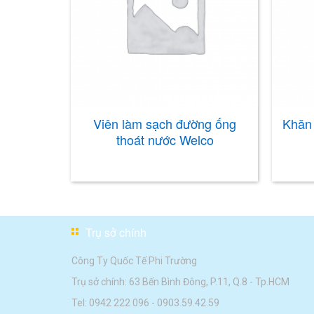
h, Inox
Viên làm sạch đường ống
Khăn 
thoát nước Welco
Trụ sở chính
Công Ty Quốc Tế Phi Trường
Trụ sở chính: 63 Bến Bình Đông, P.11, Q.8 - Tp.HCM
Tel:
0942 222 096
-
0903.59.42.59