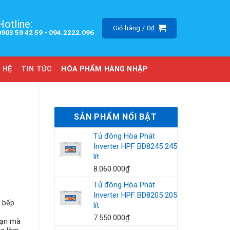
Hotline:
Giỏ hàng /
0
₫
0903 59 42 59 -
094.2222.096
 HỆ
TIN TỨC
HÓA PHẨM HÀNG NHẬP
SẢN PHẨM NỔI BẬT
Tủ đông Hòa Phát
Inverter HPF BD8245 245
lít
8.060.000
₫
Tủ đông Hòa Phát
Inverter HPF BD8205 205
 bếp
lít
7.550.000
₫
bạn mà