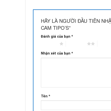
HÃY LÀ NGƯỜI ĐẦU TIÊN NH
CAM TIPO’S”
Đánh giá của bạn
*
1 trên 5 sao
2 trên 5 sao
3 trên 
Nhận xét của bạn
*
Tên
*