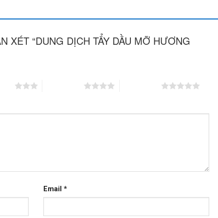
ẬN XÉT “DUNG DỊCH TẨY DẦU MỠ HƯƠNG
5 sao
4 trên 5 sao
5 trên 5 sao
Email
*