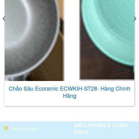
Chảo Sâu Ecoramic ECWKIH-ST28- Hàng Chính
Hãng
ĐIỀU KHOẢN & CHÍNH
Trụ sở chính
SÁCH