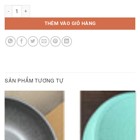
Tủ đông Hòa Phát HPF AD6162 162 lít số lượng
THÊM VÀO GIỎ HÀNG
SẢN PHẨM TƯƠNG TỰ