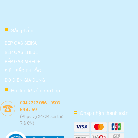
Sản phẩm
BẾP GAS SEIKA
BẾP GAS EBLUE
BẾP GAS AIRPORT
SIÊU SẮC THUỐC
ĐỒ ĐIỆN GIA DỤNG
Hotline tư vấn trực tiếp
094 2222 096 - 0903
59 42 59
Chấp nhận thanh toán
(Phục vụ 24/24, cả thứ
7 & CN)