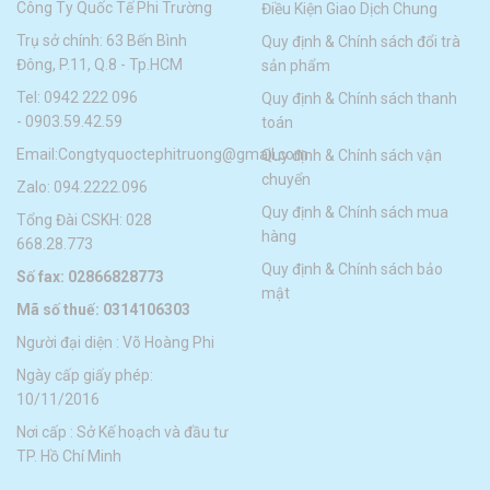
Công Ty Quốc Tế Phi Trường
Điều Kiện Giao Dịch Chung
Trụ sở chính: 63 Bến Bình
Quy định & Chính sách đổi trà
Đông, P.11, Q.8 - Tp.HCM
sản phẩm
Tel:
0942 222 096
Quy định & Chính sách thanh
-
0903.59.42.59
toán
Email:
Congtyquoctephitruong@gmail.com
Quy định & Chính sách vận
chuyển
Zalo: 094.2222.096
Quy định & Chính sách mua
Tổng Đài CSKH: 028
hàng
668.28.773
Quy định & Chính sách bảo
Số fax: 02866828773
mật
Mã số thuế: 0314106303
Người đại diện : Võ Hoàng Phi
Ngày cấp giấy phép:
10/11/2016
Nơi cấp : Sở Kế hoạch và đầu tư
TP. Hồ Chí Minh