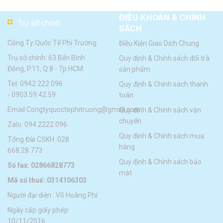
ĐIỀU KHOẢN & CHÍNH
Trụ sở chính
SÁCH
Công Ty Quốc Tế Phi Trường
Điều Kiện Giao Dịch Chung
Trụ sở chính: 63 Bến Bình
Quy định & Chính sách đổi trà
Đông, P.11, Q.8 - Tp.HCM
sản phẩm
Tel:
0942 222 096
Quy định & Chính sách thanh
-
0903.59.42.59
toán
Email:
Congtyquoctephitruong@gmail.com
Quy định & Chính sách vận
chuyển
Zalo: 094.2222.096
Quy định & Chính sách mua
Tổng Đài CSKH: 028
hàng
668.28.773
Quy định & Chính sách bảo
Số fax: 02866828773
mật
Mã số thuế: 0314106303
Người đại diện : Võ Hoàng Phi
Ngày cấp giấy phép:
10/11/2016