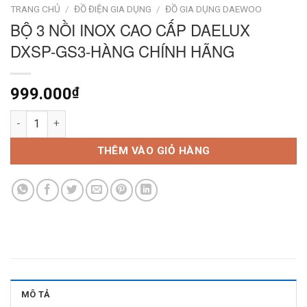
TRANG CHỦ
/
ĐỒ ĐIỆN GIA DỤNG
/
ĐỒ GIA DỤNG DAEWOO
BỘ 3 NỒI INOX CAO CẤP DAELUX
DXSP-GS3-HÀNG CHÍNH HÃNG
999.000
₫
Bộ 3 Nồi Inox Cao Cấp Daelux DXSP-GS3-Hàng Chính Hãng số 
THÊM VÀO GIỎ HÀNG
MÔ TẢ