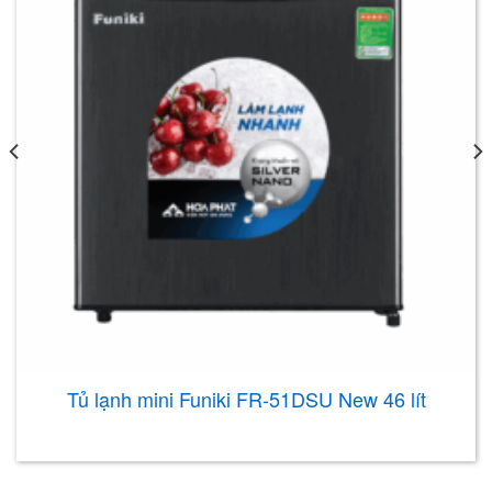
Tủ lạnh mini Funiki FR-51DSU New 46 lít