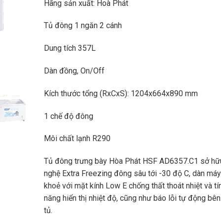
Hãng sản xuất: Hoà Phát
Tủ đông 1 ngăn 2 cánh
Dung tích 357L
Dàn đồng, On/Off
Kích thước tổng (RxCxS): 1204x664x890 mm
1 chế độ đông
Môi chất lạnh R290
Tủ đông trưng bày Hòa Phát HSF AD6357.C1 sở hữ
nghệ Extra Freezing đông sâu tới -30 độ C, dàn máy
khoẻ với mặt kính Low E chống thất thoát nhiệt và tí
năng hiển thị nhiệt độ, cũng như báo lỗi tự động bên
tủ.