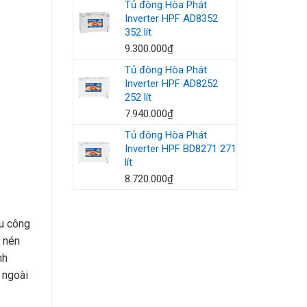
Tủ đông Hòa Phát
Inverter HPF AD8352
352 lít
9.300.000
₫
Tủ đông Hòa Phát
Inverter HPF AD8252
252 lít
7.940.000
₫
Tủ đông Hòa Phát
Inverter HPF BD8271 271
lít
8.720.000
₫
u công
 nén
nh
 ngoài