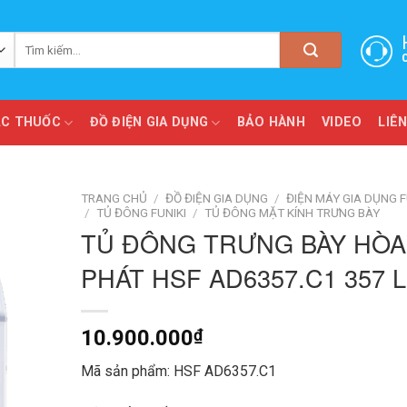
Tìm
kiếm:
ẮC THUỐC
ĐỒ ĐIỆN GIA DỤNG
BẢO HÀNH
VIDEO
LIÊN
TRANG CHỦ
/
ĐỒ ĐIỆN GIA DỤNG
/
ĐIỆN MÁY GIA DỤNG F
/
TỦ ĐÔNG FUNIKI
/
TỦ ĐÔNG MẶT KÍNH TRƯNG BÀY
TỦ ĐÔNG TRƯNG BÀY HÒA
PHÁT HSF AD6357.C1 357 L
10.900.000
₫
Mã sản phẩm: HSF AD6357.C1