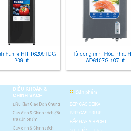
ạnh Funiki HR T6209TDG
Tủ đông mini Hòa Phát 
209 lít
AD6107G 107 lít
ĐIỀU KHOẢN &
Sản phẩm
CHÍNH SÁCH
BẾP GAS SEIKA
Điều Kiện Giao Dịch Chung
BẾP GAS EBLUE
Quy định & Chính sách đổi
trà sản phẩm
BẾP GAS AIRPORT
Quy định & Chính sách
SIÊU SẮC THUỐC