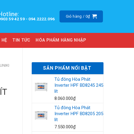
Hotline:
Giỏ hàng /
0
₫
0903 59 42 59 -
094.2222.096
 HỆ
TIN TỨC
HÓA PHẨM HÀNG NHẬP
UNIKI
SẢN PHẨM NỔI BẬT
Tủ đông Hòa Phát
Inverter HPF BD8245 245
ÍT
lít
8.060.000
₫
Tủ đông Hòa Phát
Inverter HPF BD8205 205
lít
7.550.000
₫