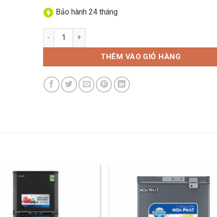
Bảo hành 24 tháng
Tủ đông trưng bày Hòa Phát HSF AD6357.C1 357 lít 
THÊM VÀO GIỎ HÀNG