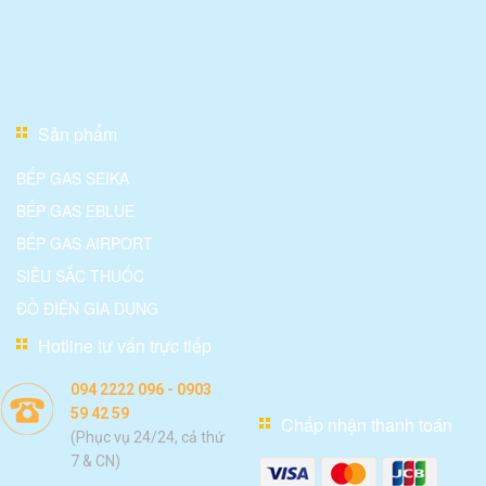
Sản phẩm
BẾP GAS SEIKA
BẾP GAS EBLUE
BẾP GAS AIRPORT
SIÊU SẮC THUỐC
ĐỒ ĐIỆN GIA DỤNG
Hotline tư vấn trực tiếp
094 2222 096 - 0903
59 42 59
Chấp nhận thanh toán
(Phục vụ 24/24, cả thứ
7 & CN)