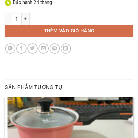
Bảo hành 24 tháng
Tủ lạnh cánh kính Funiki Inverter HR T8286GB 286 lít số lượng
THÊM VÀO GIỎ HÀNG
SẢN PHẨM TƯƠNG TỰ