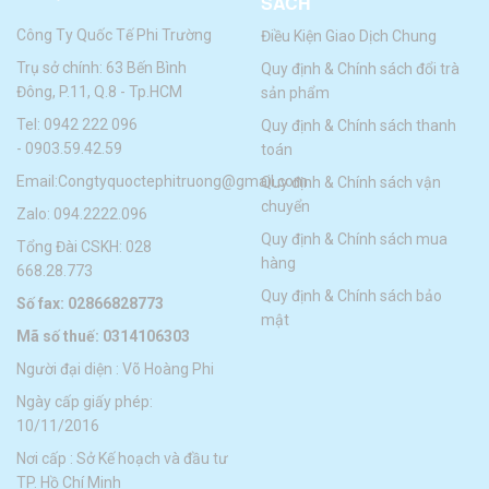
SÁCH
Công Ty Quốc Tế Phi Trường
Điều Kiện Giao Dịch Chung
Trụ sở chính: 63 Bến Bình
Quy định & Chính sách đổi trà
Đông, P.11, Q.8 - Tp.HCM
sản phẩm
Tel:
0942 222 096
Quy định & Chính sách thanh
-
0903.59.42.59
toán
Email:
Congtyquoctephitruong@gmail.com
Quy định & Chính sách vận
chuyển
Zalo: 094.2222.096
Quy định & Chính sách mua
Tổng Đài CSKH: 028
hàng
668.28.773
Quy định & Chính sách bảo
Số fax: 02866828773
mật
Mã số thuế: 0314106303
Người đại diện : Võ Hoàng Phi
Ngày cấp giấy phép:
10/11/2016
Nơi cấp : Sở Kế hoạch và đầu tư
TP. Hồ Chí Minh