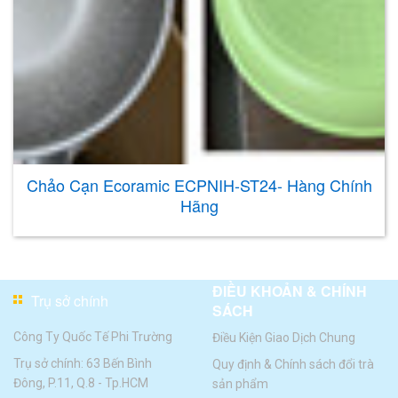
Chảo Cạn Ecoramic ECPNIH-ST24- Hàng Chính
Hãng
ĐIỀU KHOẢN & CHÍNH
Trụ sở chính
SÁCH
Công Ty Quốc Tế Phi Trường
Điều Kiện Giao Dịch Chung
Trụ sở chính: 63 Bến Bình
Quy định & Chính sách đổi trà
Đông, P.11, Q.8 - Tp.HCM
sản phẩm