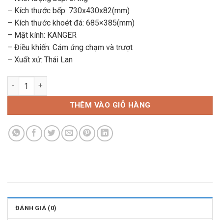
– Kích thước bếp: 730x430x82(mm)
– Kích thước khoét đá: 685×385(mm)
– Mặt kính: KANGER
– Điều khiến: Cảm ứng chạm và trượt
– Xuất xứ: Thái Lan
Bếp Điện Từ Đôi FUNIKI - HPC D22A2 số lượng
THÊM VÀO GIỎ HÀNG
ĐÁNH GIÁ (0)