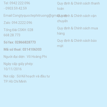
Tel:
0942 222 096
Quy định & Chính sách thanh
-
0903.59.42.59
toán
Email:
Congtyquoctephitruong@gmail.com
Quy định & Chính sách vận
chuyển
Zalo: 094.2222.096
Quy định & Chính sách mua
Tổng Đài CSKH: 028
hàng
668.28.773
Quy định & Chính sách bảo
Số fax: 02866828773
mật
Mã số thuế: 0314106303
Người đại diện : Võ Hoàng Phi
Ngày cấp giấy phép:
10/11/2016
Nơi cấp : Sở Kế hoạch và đầu tư
TP. Hồ Chí Minh