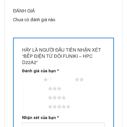
ĐÁNH GIÁ
Chưa có đánh giá nào.
HÃY LÀ NGƯỜI ĐẦU TIÊN NHẬN XÉT
“BẾP ĐIỆN TỪ ĐÔI FUNIKI – HPC
D22A2”
Đánh giá của bạn
*
1 trên 5 sao
2 trên 5 sao
3 trên 5 sao
4 trên 5 sao
5 trên 5 sao
Nhận xét của bạn
*