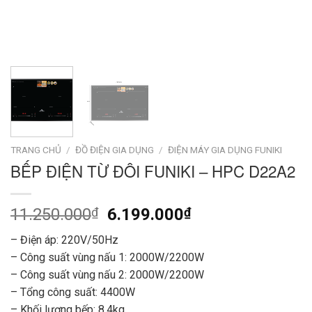
TRANG CHỦ
/
ĐỒ ĐIỆN GIA DỤNG
/
ĐIỆN MÁY GIA DỤNG FUNIKI
BẾP ĐIỆN TỪ ĐÔI FUNIKI – HPC D22A2
Giá
Giá
11.250.000
₫
6.199.000
₫
gốc
hiện
– Điện áp: 220V/50Hz
là:
tại
– Công suất vùng nấu 1: 2000W/2200W
11.250.000₫.
là:
– Công suất vùng nấu 2: 2000W/2200W
6.199.000₫.
– Tổng công suất: 4400W
– Khối lượng bếp: 8.4kg