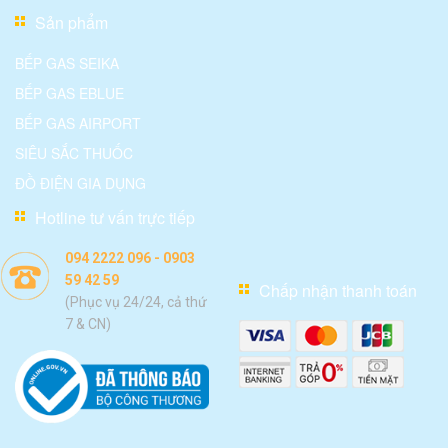
Sản phẩm
BẾP GAS SEIKA
BẾP GAS EBLUE
BẾP GAS AIRPORT
SIÊU SẮC THUỐC
ĐỒ ĐIỆN GIA DỤNG
Hotline tư vấn trực tiếp
094 2222 096 - 0903
59 42 59
Chấp nhận thanh toán
(Phục vụ 24/24, cả thứ
7 & CN)